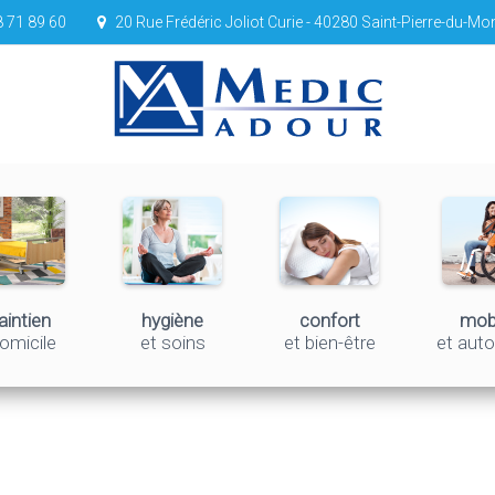
 71 89 60
20 Rue Frédéric Joliot Curie - 40280 Saint-Pierre-du-Mo
intien
hygiène
confort
mobi
omicile
et soins
et bien-être
et aut