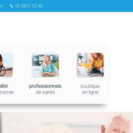
nt
05 58 51 52 40
lité
professionnels
boutique
onomie
de santé
en ligne