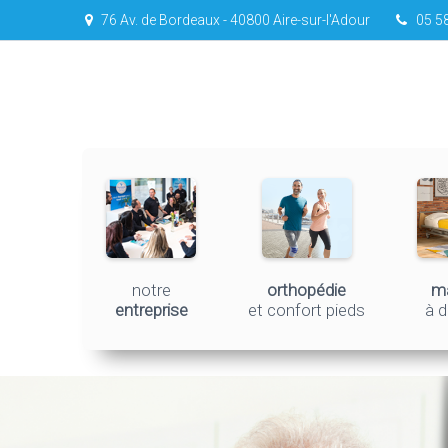
76 Av. de Bordeaux - 40800 Aire-sur-l'Adour
05 58
notre
orthopédie
ma
entreprise
et confort pieds
à d