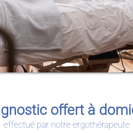
gnostic offert à domi
effectué par notre ergothérapeute