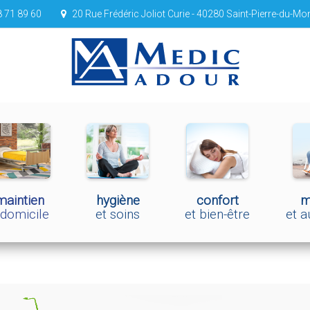
 71 89 60
20 Rue Frédéric Joliot Curie - 40280 Saint-Pierre-du-Mo
maintien
hygiène
confort
m
 domicile
et soins
et bien-être
et 