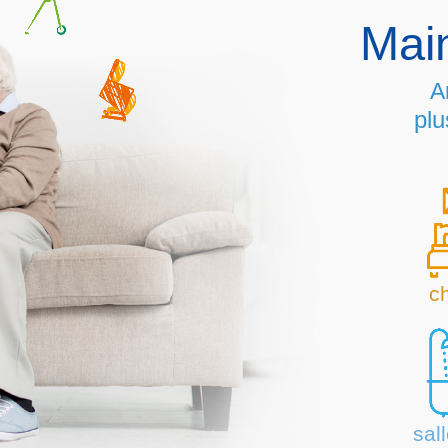
Main
A
plu
c
sal