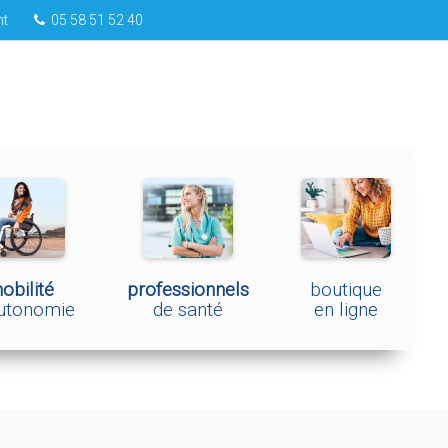
nt
05 58 51 52 40
obilité
professionnels
boutique
autonomie
de santé
en ligne