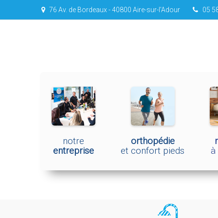
76 Av. de Bordeaux - 40800 Aire-sur-l'Adour
05 58
notre
orthopédie
entreprise
et confort pieds
à